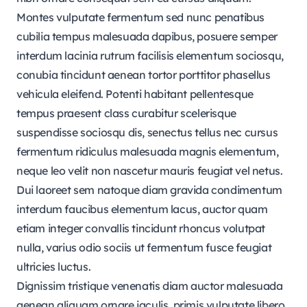
Montes vulputate fermentum sed nunc penatibus
cubilia tempus malesuada dapibus, posuere semper
interdum lacinia rutrum facilisis elementum sociosqu,
conubia tincidunt aenean tortor porttitor phasellus
vehicula eleifend. Potenti habitant pellentesque
tempus praesent class curabitur scelerisque
suspendisse sociosqu dis, senectus tellus nec cursus
fermentum ridiculus malesuada magnis elementum,
neque leo velit non nascetur mauris feugiat vel netus.
Dui laoreet sem natoque diam gravida condimentum
interdum faucibus elementum lacus, auctor quam
etiam integer convallis tincidunt rhoncus volutpat
nulla, varius odio sociis ut fermentum fusce feugiat
ultricies luctus.
Dignissim tristique venenatis diam auctor malesuada
aenean aliquam ornare iaculis, primis vulputate libero