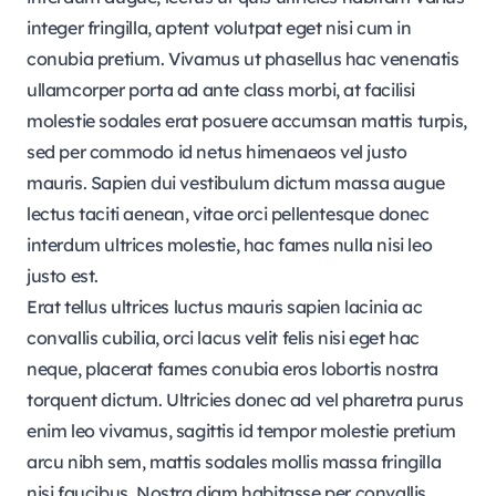
integer fringilla, aptent volutpat eget nisi cum in
conubia pretium. Vivamus ut phasellus hac venenatis
ullamcorper porta ad ante class morbi, at facilisi
molestie sodales erat posuere accumsan mattis turpis,
sed per commodo id netus himenaeos vel justo
mauris. Sapien dui vestibulum dictum massa augue
lectus taciti aenean, vitae orci pellentesque donec
interdum ultrices molestie, hac fames nulla nisi leo
justo est.
Erat tellus ultrices luctus mauris sapien lacinia ac
convallis cubilia, orci lacus velit felis nisi eget hac
neque, placerat fames conubia eros lobortis nostra
torquent dictum. Ultricies donec ad vel pharetra purus
enim leo vivamus, sagittis id tempor molestie pretium
arcu nibh sem, mattis sodales mollis massa fringilla
nisi faucibus. Nostra diam habitasse per convallis