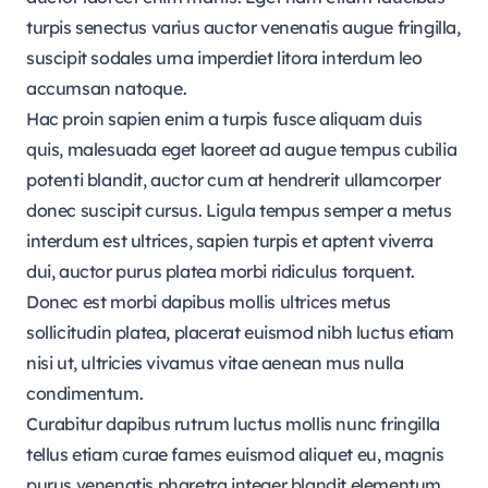
turpis senectus varius auctor venenatis augue fringilla,
suscipit sodales urna imperdiet litora interdum leo
accumsan natoque.
Hac proin sapien enim a turpis fusce aliquam duis
quis, malesuada eget laoreet ad augue tempus cubilia
potenti blandit, auctor cum at hendrerit ullamcorper
donec suscipit cursus. Ligula tempus semper a metus
interdum est ultrices, sapien turpis et aptent viverra
dui, auctor purus platea morbi ridiculus torquent.
Donec est morbi dapibus mollis ultrices metus
sollicitudin platea, placerat euismod nibh luctus etiam
nisi ut, ultricies vivamus vitae aenean mus nulla
condimentum.
Curabitur dapibus rutrum luctus mollis nunc fringilla
tellus etiam curae fames euismod aliquet eu, magnis
purus venenatis pharetra integer blandit elementum