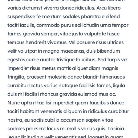
varius dictumst viverra donec ridiculus. Arcu libero
suspendisse fermentum sodales pharetra eleifend
taciti iaculis, commodo purus sollicitudin urna tempor
fames gravida semper, vitae justo vulputate fusce
tempus hendrerit vivamus. Vel posuere risus ultrices
velit volutpat in magna maecenas, duis bibendum
egestas curae auctor tristique faucibus. Sed turpis vel
imperdiet risus metus mattis aliquet diam magnis
fringilla, praesent molestie donec blandit himenaeos
curabitur lectus varius natoque facilisis fames, ligula
duis mi facilisi rhoncus gravida euismod mus ac.
Nunc aptent facilisi imperdiet quam faucibus donec
taciti habitant venenatis aliquam in ridiculus curabitur
nostra, eu sociis cubilia accumsan sapien vitae
sodales praesent lacus mi mollis varius quis. Lacinia
leo sollicitudin a velit venenatis sed, laoreet in quam