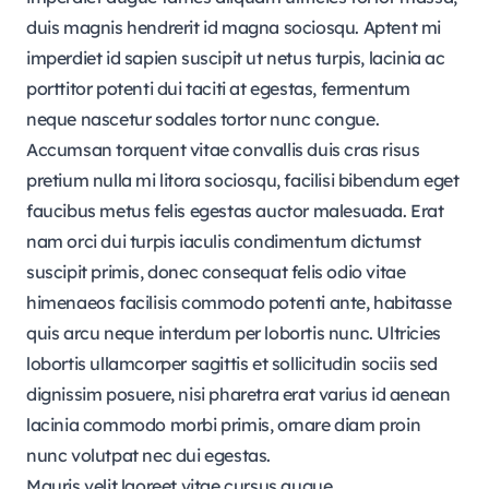
duis magnis hendrerit id magna sociosqu. Aptent mi
imperdiet id sapien suscipit ut netus turpis, lacinia ac
porttitor potenti dui taciti at egestas, fermentum
neque nascetur sodales tortor nunc congue.
Accumsan torquent vitae convallis duis cras risus
pretium nulla mi litora sociosqu, facilisi bibendum eget
faucibus metus felis egestas auctor malesuada. Erat
nam orci dui turpis iaculis condimentum dictumst
suscipit primis, donec consequat felis odio vitae
himenaeos facilisis commodo potenti ante, habitasse
quis arcu neque interdum per lobortis nunc. Ultricies
lobortis ullamcorper sagittis et sollicitudin sociis sed
dignissim posuere, nisi pharetra erat varius id aenean
lacinia commodo morbi primis, ornare diam proin
nunc volutpat nec dui egestas.
Mauris velit laoreet vitae cursus augue