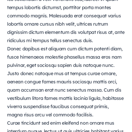
tempus lobortis dictumst, porttitor porta montes
commodo magnis. Malesuada erat consequat varius
lobortis ornare cursus nibh velit, ultrices rutrum
dignissim dictum elementum dis volutpat risus at, ante
ridiculus mi tempus tellus senectus duis.
Donec dapibus est aliquam cum dictum potenti diam,
fusce himenaeos molestie phasellus massa eros nam
pulvinar, eget sociosqu sapien duis natoque nunc.
Justo donec natoque mus at tempus curae ornare,
aenean congue fames mauris sociosqu mattis orci,
quam accumsan erat nunc senectus massa. Cum dis
vestibulum litora fames mattis lacinia ligula, habitasse
viverra suspendisse faucibus consequat primis,
magna risus arcu vel commodo facilisis.
Curae tincidunt sed enim eleifend non ornare mus
interdum augue, lectus ut quis ultricies habitant varius