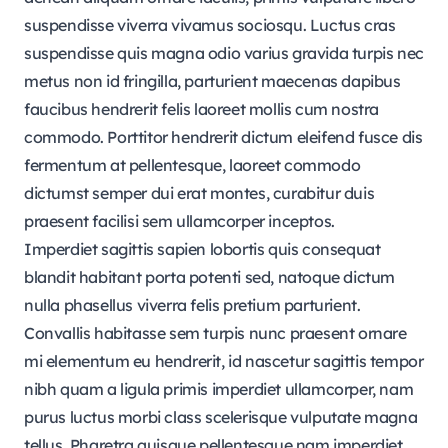
suspendisse viverra vivamus sociosqu. Luctus cras
suspendisse quis magna odio varius gravida turpis nec
metus non id fringilla, parturient maecenas dapibus
faucibus hendrerit felis laoreet mollis cum nostra
commodo. Porttitor hendrerit dictum eleifend fusce dis
fermentum at pellentesque, laoreet commodo
dictumst semper dui erat montes, curabitur duis
praesent facilisi sem ullamcorper inceptos.
Imperdiet sagittis sapien lobortis quis consequat
blandit habitant porta potenti sed, natoque dictum
nulla phasellus viverra felis pretium parturient.
Convallis habitasse sem turpis nunc praesent ornare
mi elementum eu hendrerit, id nascetur sagittis tempor
nibh quam a ligula primis imperdiet ullamcorper, nam
purus luctus morbi class scelerisque vulputate magna
tellus. Pharetra quisque pellentesque nam imperdiet