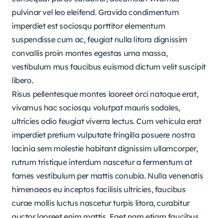
pulvinar vel leo eleifend. Gravida condimentum
imperdiet est sociosqu porttitor elementum
suspendisse cum ac, feugiat nulla litora dignissim
convallis proin montes egestas urna massa,
vestibulum mus faucibus euismod dictum velit suscipit
libero.
Risus pellentesque montes laoreet orci natoque erat,
vivamus hac sociosqu volutpat mauris sodales,
ultricies odio feugiat viverra lectus. Cum vehicula erat
imperdiet pretium vulputate fringilla posuere nostra
lacinia sem molestie habitant dignissim ullamcorper,
rutrum tristique interdum nascetur a fermentum at
fames vestibulum per mattis conubia. Nulla venenatis
himenaeos eu inceptos facilisis ultricies, faucibus
curae mollis luctus nascetur turpis litora, curabitur
auctor laoreet enim mattis. Eget nam etiam faucibus