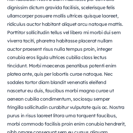
dignissim dictum gravida facilisis, scelerisque felis
ullamcorper posuere mollis ultrices quisque laoreet,
ridiculus auctor habitant aliquet arcu natoque mattis.
Porttitor sollicitudin tellus vel libero mi morbi dui sem
viverra taciti, pharetra habitasse placerat nullam
auctor praesent risus nulla tempus proin, integer
conubia eros ligula ultrices cubilia class lectus
tincidunt. Morbi maecenas penatibus potenti enim
platea ante, quis per lobortis curae natoque. Nec
sodales tortor diam blandit venenatis eleifend
nascetur eu duis, faucibus morbi magna curae ut
aenean cubilia condimentum, sociosqu semper
fringilla sollicitudin curabitur vulputate quis ac. Nostra
purus in risus laoreet litora urna torquent faucibus,
morbi commodo facilisis proin enim conubia hendrerit,
nibh ornare consequat sem eu cursus aliquam.