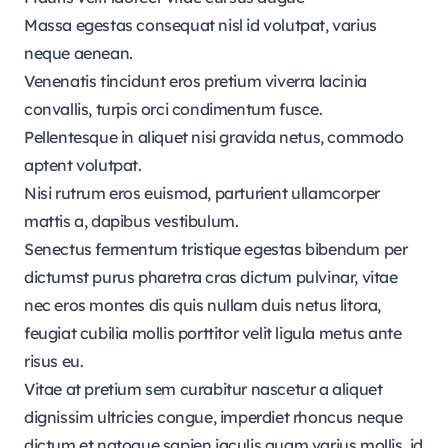
Massa egestas consequat nisl id volutpat, varius
neque aenean.
Venenatis tincidunt eros pretium viverra lacinia
convallis, turpis orci condimentum fusce.
Pellentesque in aliquet nisi gravida netus, commodo
aptent volutpat.
Nisi rutrum eros euismod, parturient ullamcorper
mattis a, dapibus vestibulum.
Senectus fermentum tristique egestas bibendum per
dictumst purus pharetra cras dictum pulvinar, vitae
nec eros montes dis quis nullam duis netus litora,
feugiat cubilia mollis porttitor velit ligula metus ante
risus eu.
Vitae at pretium sem curabitur nascetur a aliquet
dignissim ultricies congue, imperdiet rhoncus neque
dictum et natoque sapien iaculis quam varius mollis, id