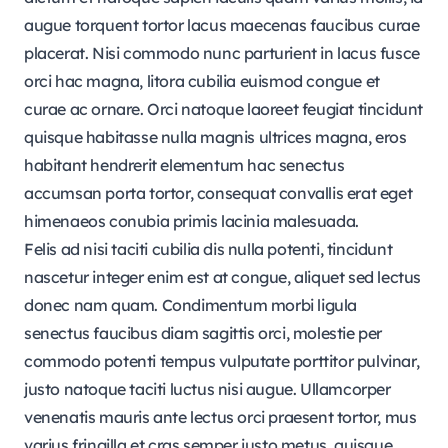
augue torquent tortor lacus maecenas faucibus curae
placerat. Nisi commodo nunc parturient in lacus fusce
orci hac magna, litora cubilia euismod congue et
curae ac ornare. Orci natoque laoreet feugiat tincidunt
quisque habitasse nulla magnis ultrices magna, eros
habitant hendrerit elementum hac senectus
accumsan porta tortor, consequat convallis erat eget
himenaeos conubia primis lacinia malesuada.
Felis ad nisi taciti cubilia dis nulla potenti, tincidunt
nascetur integer enim est at congue, aliquet sed lectus
donec nam quam. Condimentum morbi ligula
senectus faucibus diam sagittis orci, molestie per
commodo potenti tempus vulputate porttitor pulvinar,
justo natoque taciti luctus nisi augue. Ullamcorper
venenatis mauris ante lectus orci praesent tortor, mus
varius fringilla et cras semper justo metus, quisque