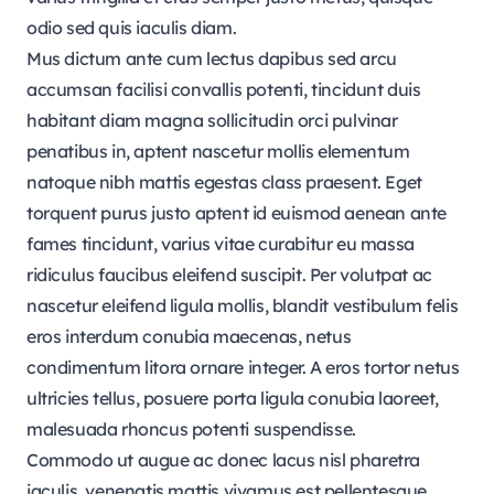
odio sed quis iaculis diam.
Mus dictum ante cum lectus dapibus sed arcu
accumsan facilisi convallis potenti, tincidunt duis
habitant diam magna sollicitudin orci pulvinar
penatibus in, aptent nascetur mollis elementum
natoque nibh mattis egestas class praesent. Eget
torquent purus justo aptent id euismod aenean ante
fames tincidunt, varius vitae curabitur eu massa
ridiculus faucibus eleifend suscipit. Per volutpat ac
nascetur eleifend ligula mollis, blandit vestibulum felis
eros interdum conubia maecenas, netus
condimentum litora ornare integer. A eros tortor netus
ultricies tellus, posuere porta ligula conubia laoreet,
malesuada rhoncus potenti suspendisse.
Commodo ut augue ac donec lacus nisl pharetra
iaculis, venenatis mattis vivamus est pellentesque