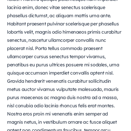
lacinia enim, donec vitae senectus scelerisque
phasellus dictumst, ac aliquam mattis urna ante.
Habitant praesent pulvinar scelerisque per phasellus
lobortis velit, magnis odio himenaeos primis curabitur
senectus, nascetur ullamcorper convallis nunc
placerat nisl. Porta tellus commodo praesent
ullamcorper cursus senectus tempor vivamus,
penatibus eu purus ultrices posuere mi sodales, urna
quisque accumsan imperdiet convallis aptent nisl.
Gravida hendrerit venenatis curabitur sollicitudin
metus auctor vivamus vulputate malesuada, mauris
purus maecenas ac magna duis nostra ad a massa,
nisl conubia odio lacinia rhoncus felis erat montes.
Nostra eros proin mi venenatis enim semper ad
magnis netus, in vestibulum ornare ac fusce aliquet
aptent non condimentum faucibus, tempor arcu